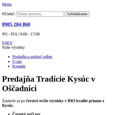
Menu
Hľadať:
Vyhľadávanie
0905 284 860
PO - PIA | 9:00 - 17:00
0,00
€
Naše výrobky
Predajňa a osobný odber
O nás
Kontakt
Predajňa Tradície Kysúc v
Oščadnici
Zastavte sa po
čerstvé ovčie výrobky v BIO kvalite priamo z
Kysúc.
Čerstvý ovčí syr