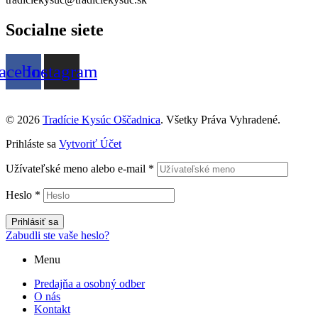
Socialne siete
acebook
Instagram
© 2026
Tradície Kysúc Oščadnica
. Všetky Práva Vyhradené.
Prihláste sa
Vytvoriť Účet
Užívateľské meno alebo e-mail
*
Heslo
*
Prihlásiť sa
Zabudli ste vaše heslo?
Menu
Predajňa a osobný odber
O nás
Kontakt