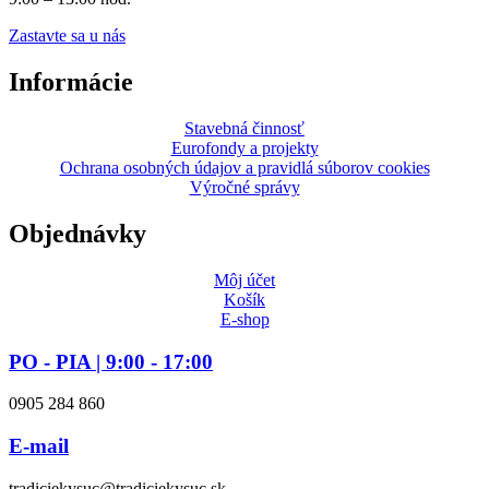
Zastavte sa u nás
Informácie
Stavebná činnosť
Eurofondy a projekty
Ochrana osobných údajov a pravidlá súborov cookies
Výročné správy
Objednávky
Môj účet
Košík
E-shop
PO - PIA | 9:00 - 17:00
0905 284 860
E-mail
tradiciekysuc@tradiciekysuc.sk