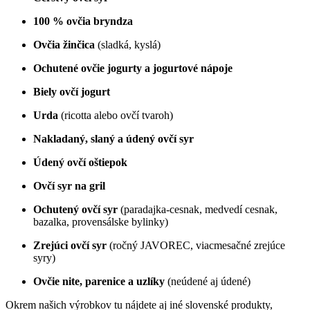
100 % ovčia bryndza
Ovčia žinčica
(sladká, kyslá)
Ochutené ovčie jogurty a jogurtové nápoje
Biely ovčí jogurt
Urda
(ricotta alebo ovčí tvaroh)
Nakladaný, slaný a údený ovčí syr
Údený ovčí oštiepok
Ovčí syr na gril
Ochutený ovčí syr
(paradajka-cesnak, medvedí cesnak,
bazalka, provensálske bylinky)
Zrejúci ovčí syr
(ročný JAVOREC, viacmesačné zrejúce
syry)
Ovčie nite, parenice a uzlíky
(neúdené aj údené)
Okrem našich výrobkov tu nájdete aj iné slovenské produkty,