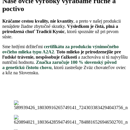
Naše ovčie výrobky vyrábame ručne a
poctivo
Kráčame cestou kvality, nie kvantity
, a preto v našej produkcii
nenájdete žiadne zbytočné skratky.
Výsledkom je čistá, plná a
prirodzená chuť Tradícií Kysúc
, ktorú spoznáte už pri prvom
súste.
Sme hrdými držiteľmi
certifikátu za produkciu výnimočného
ovčieho mlieka typu A2A2
.
Toto mlieko je prirodzenejšie pre
ľudské trávenie, nespôsobuje ťažkosti
a zachováva si tú najvyššiu
nutričnú hodnotu.
Značka zaručuje 100 % slovenský pôvod
a genetickú čistotu chovu
, ktorú zastrešuje Zväz chovateľov oviec
a kôz na Slovensku.