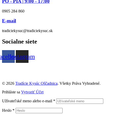
PO - PIA | 9:00 - 17:00
0905 284 860
E-mail
tradiciekysuc@tradiciekysuc.sk
Socialne siete
acebook
Instagram
© 2026
Tradície Kysúc Oščadnica
. Všetky Práva Vyhradené.
Prihláste sa
Vytvoriť Účet
Užívateľské meno alebo e-mail
*
Heslo
*