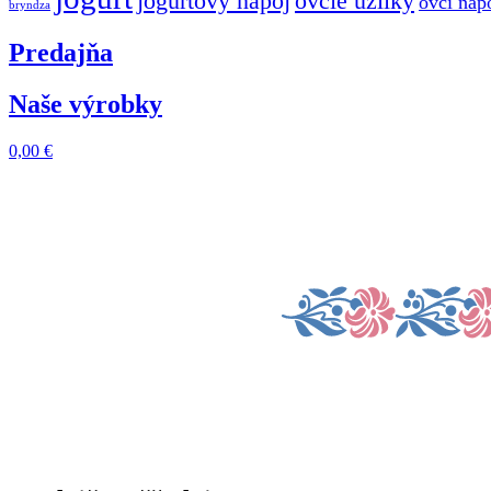
jogurtový nápoj
ovčie uzlíky
ovčí náp
bryndza
Predajňa
Naše výrobky
0,00
€