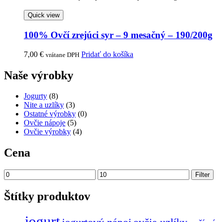
Quick view
100% Ovčí zrejúci syr – 9 mesačný – 190/200g
7,00
€
Pridať do košíka
vrátane DPH
Naše výrobky
Jogurty
(8)
Nite a uzlíky
(3)
Ostatné výrobky
(0)
Ovčie nápoje
(5)
Ovčie výrobky
(4)
Cena
Minimálna
Maximálna
Filter
cena
cena
Štítky produktov
jogurt