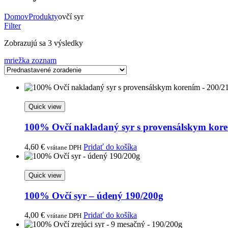
Domov
Produkty
ovčí syr
Filter
Zobrazujú sa 3 výsledky
mriežka
zoznam
Quick view
100% Ovčí nakladaný syr s provensálskym kore
4,60
€
Pridať do košíka
vrátane DPH
Quick view
100% Ovčí syr – údený 190/200g
4,00
€
Pridať do košíka
vrátane DPH