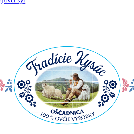
ovčí syr
oj