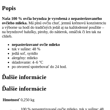
Popis
Naša
100 % ovčia bryndza je vyrobená z nepasterizovaného
ovčieho mlieka.
Má plnú ovčiu chuť, jemnú krémovú konzistenciu
a výborne sa hodí do tradičných jedál aj na každodenné použitie –
na bryndzové halušky, pirohy, do nátierok, omáčok či len tak na
chlieb.
nepasterizované ovčie mlieko
tuk v sušine: 48 %
jedlá soľ, syridlo
alergény: mlieko
skladovanie: 4–6 °C
po otvorení spotrebovať do 24 hod.
Ďalšie informácie
Ďalšie informácie
Hmotnosť
0,250 kg
100 % nepasterizované ovčie mlieko, tuk v sušine: 48