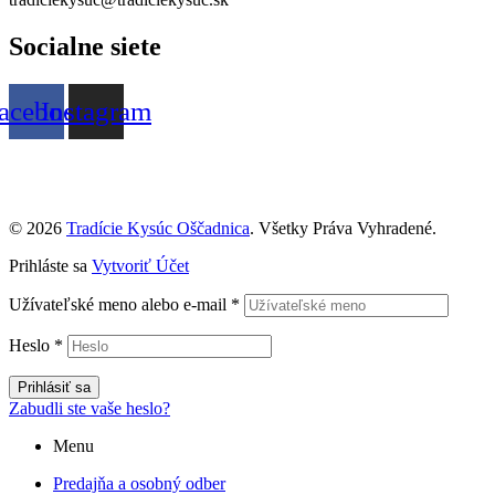
Socialne siete
acebook
Instagram
© 2026
Tradície Kysúc Oščadnica
. Všetky Práva Vyhradené.
Prihláste sa
Vytvoriť Účet
Užívateľské meno alebo e-mail
*
Heslo
*
Prihlásiť sa
Zabudli ste vaše heslo?
Menu
Predajňa a osobný odber