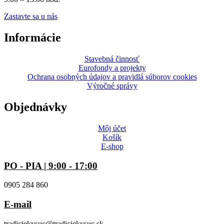
Zastavte sa u nás
Informácie
Stavebná činnosť
Eurofondy a projekty
Ochrana osobných údajov a pravidlá súborov cookies
Výročné správy
Objednávky
Môj účet
Košík
E-shop
PO - PIA | 9:00 - 17:00
0905 284 860
E-mail
tradiciekysuc@tradiciekysuc.sk