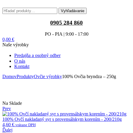
Menu
Hľadať:
Vyhľadávanie
0905 284 860
PO - PIA | 9:00 - 17:00
0,00
€
Naše výrobky
Predajňa a osobný odber
O nás
Kontakt
Domov
Produkty
Ovčie výrobky
100% Ovčia bryndza – 250g
Na Sklade
Prev
100% Ovčí nakladaný syr s provensálskym korením - 200/210g
4,60
€
vrátane DPH
Ďalej