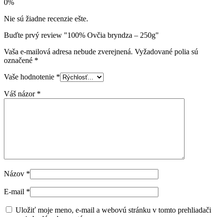
0%
Nie sú žiadne recenzie ešte.
Buďte prvý review "100% Ovčia bryndza – 250g"
Vaša e-mailová adresa nebude zverejnená.
Vyžadované polia sú
označené
*
Vaše hodnotenie
*
Váš názor
*
Názov
*
E-mail
*
Uložiť moje meno, e-mail a webovú stránku v tomto prehliadači