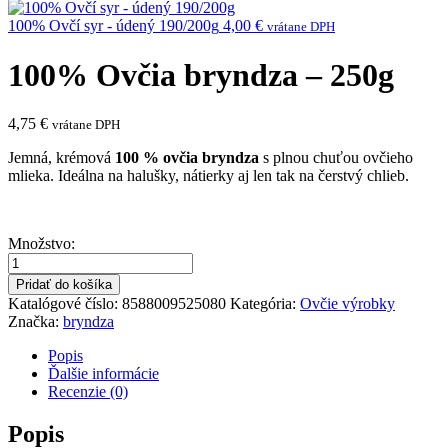
100% Ovčí syr - údený 190/200g
4,00
€
vrátane DPH
100% Ovčia bryndza – 250g
4,75
€
vrátane DPH
Jemná, krémová
100 % ovčia bryndza
s plnou chuťou ovčieho
mlieka. Ideálna na halušky, nátierky aj len tak na čerstvý chlieb.
Množstvo:
Pridať do košíka
Katalógové číslo:
8588009525080
Kategória:
Ovčie výrobky
Značka:
bryndza
Popis
Ďalšie informácie
Recenzie (0)
Popis