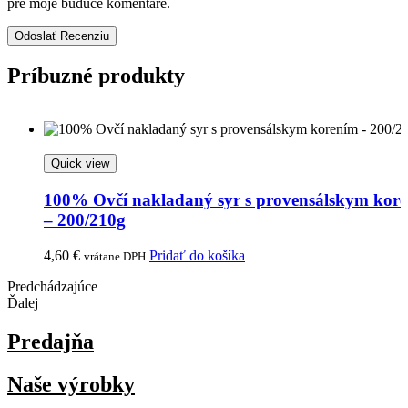
pre moje budúce komentáre.
Odoslať Recenziu
Príbuzné produkty
Quick view
100% Ovčí nakladaný syr s provensálskym kor
– 200/210g
4,60
€
Pridať do košíka
vrátane DPH
Predchádzajúce
Ďalej
Predajňa
Naše výrobky